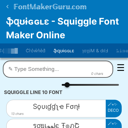
ֆզʊɨɢɢʟɛ - Squiggle Font
Maker Online
𖤰ꕷ⢾░▒▓█
C͛r͛o͛w͛n͛e͛d͛
ֆզʊɨɢɢʟɛ
ɿoɿɿiM & dılℲ
𝙻̷𝚒̷𝚗̷𝚎
☰
0 chars
SQUIGGLE LINE 10 FONT
🪄⋆✨
Sϙυιɠɠʅҽ Fσɳƚ
DECO
13 chars
🪄⋆✨
รợยเﻮﻮɭє Ŧ๏ภՇ