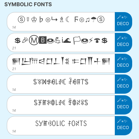
SYMBOLIC FONTS
🪄⋆✨
ⓢ☿♔♭⊙↳♗☾ Ϝ⊙♫☂ⓢ
DECO
14
🪄⋆✨
💲🎉Ⓜ️🅱️🍩💪ℹ️🌊 🏳️🍩⚡️🍄💲
DECO
21
🪄⋆✨
𒂍𒌨𐎠𒁀𒆸𒁇𒐕𒐏 𐎣𒆸𒐖𒈦𒂍
DECO
21
🪄⋆✨
ꌚꐟꁒꃃꆂ꒒ꂑꏸ ꄘꆂꁹ꓅ꌚ
DECO
14
🪄⋆✨
ꌚꐞꂵꋰꂦ꒒ꂑꀯ ꄞꂦꋊꋖꌚ
DECO
14
🪄⋆✨
ꇙꌦꂵꃳꄲ꒒꒐ꉔ ꊰꄲꋊ꓄ꇙ
DECO
14