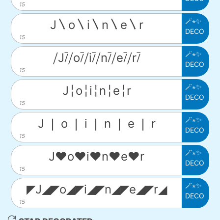
15
🪄⋆✨
J〵o〵i〵n〵e〵r
DECO
15
🪄⋆✨
⧸J⧶⧸o⧶⧸i⧶⧸n⧶⧸e⧶⧸r⧶
DECO
15
🪄⋆✨
J╎o╎i╎n╎e╎r
DECO
15
🪄⋆✨
J ❘ o ❘ i ❘ n ❘ e ❘ r
DECO
15
🪄⋆✨
J♥o♥i♥n♥e♥r
DECO
15
🪄⋆✨
◤J◢◤o◢◤i◢◤n◢◤e◢◤r◢
DECO
15