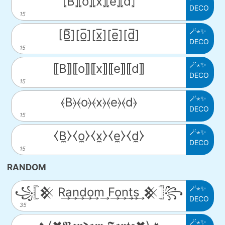
⦏B̂⦎⦏ô⦎⦏x̂⦎⦏ê⦎⦏d̂⦎
DECO
15
🪄⋆✨
[B̲̅][o̲̅][x̲̅][e̲̅][d̲̅]
DECO
15
🪄⋆✨
⟦B⟧⟦o⟧⟦x⟧⟦e⟧⟦d⟧
DECO
15
🪄⋆✨
⦑B⦒⦑o⦒⦑x⦒⦑e⦒⦑d⦒
DECO
15
🪄⋆✨
⧼B̼⧽⧼o̼⧽⧼x̼⧽⧼e̼⧽⧼d̼⧽
DECO
15
RANDOM
🪄⋆✨
꧁𓊈𒆜 R͢a͢n͢d͢o͢m͢ F͢o͢n͢t͢s͢ 𒆜𓊉꧂
DECO
35
🪄⋆✨