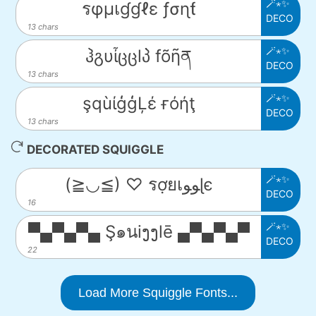
🪄⋆✨
รφµเɠɠℓε ƒσɳƭ
DECO
13 chars
🪄⋆✨
ჰგυἶცცlპ fõῆན
DECO
13 chars
🪄⋆✨
şqùίģģĻέ ғόήţ
DECO
13 chars
DECORATED SQUIGGLE
🪄⋆✨
(≧◡≦) ♡ รợยเﻮﻮɭє
DECO
16
🪄⋆✨
▀▄▀▄▀▄ Ş๑นiງງlē ▄▀▄▀▄▀
DECO
22
Load More Squiggle Fonts...