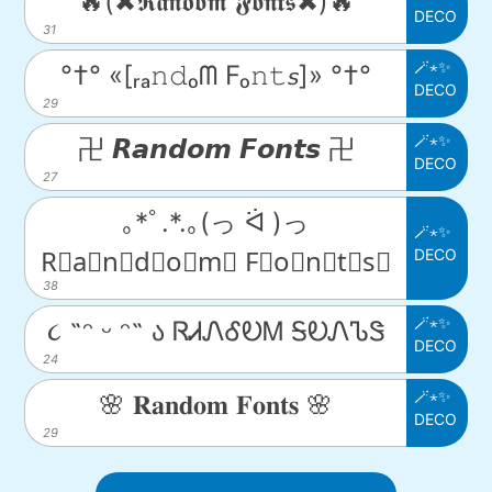
🔥(✖𝕽𝖆𝖓𝖉𝖔𝖒 𝕱𝖔𝖓𝖙𝖘✖)🔥
DECO
31
🪄⋆✨
°†° «[ᵣₐ𝚗𝚍ₒᗰ Fₒ𝚗𝚝𝘴]» °†°
DECO
29
🪄⋆✨
卍 𝙍𝙖𝙣𝙙𝙤𝙢 𝙁𝙤𝙣𝙩𝙨 卍
DECO
27
｡*ﾟ.*.｡(っ ᐛ )っ
🪄⋆✨
DECO
R⃒a⃒n⃒d⃒o⃒m⃒ F⃒o⃒n⃒t⃒s⃒
38
🪄⋆✨
૮ ˶ᵔ ᵕ ᵔ˶ ა ᏒᏗᏁᎴᎧᎷ ᎦᎧᏁᏖᏕ
DECO
24
🪄⋆✨
🌸 𝐑𝐚𝐧𝐝𝐨𝐦 𝐅𝐨𝐧𝐭𝐬 🌸
DECO
29