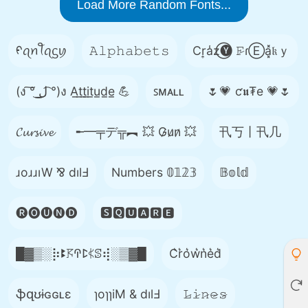
Load More Random Fonts...
ᠻꪖꪀꪻꪖᦓꪗ
𝙰𝚕𝚙𝚑𝚊𝚋𝚎𝚝𝚜
Cr͎a̾z⃝🅨 𝙵̷ɾⒺa͓̽𝔨ｙ
(ง ͠° ͟ل͜ ͡°)ง A̲t̲t̲i̲t̲u̲d̲e̲ 💪
ꜱᴍᴀʟʟ
🌷💗 ƈ𝖚₮e 💗🌷
𝓒𝓾𝓻𝓼𝓲𝓿𝓮
╾━╤デ╦︻ 💥 G̷u̷n̷ 💥
卂丂丨卂几
ɹoɹɹıW ⅋ dılℲ
Numbers 𝟘𝟙𝟚𝟛
𝔹𝕠𝕝𝕕
🅡🅞🅤🅝🅓
🆂🆀🆄🅰🆁🅴
█▓▒­░⡷ꔪ𖦪ꛈꛕ𖤰ꕷ⢾░▒▓█
C͛r͛o͛w͛n͛e͛d͛
ֆզʊɨɢɢʟɛ
ɿoɿɿiM & dılℲ
𝙻̷𝚒̷𝚗̷𝚎̷𝚜̷