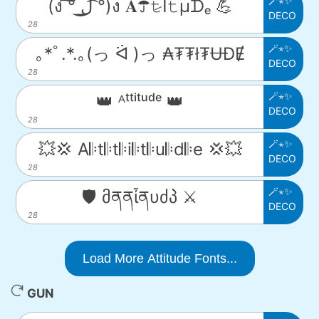
🪄⋆✨
(ง ͠° ͟ل͜ ͡°)ง 𝐀☂𝚝̷ﺃ𝚝µᗪₑ 💪
DECO
28
🪄⋆✨
｡*ﾟ.*.｡(っ ᐛ )っ ₳₮₮ł₮ɄĐɆ
DECO
28
🪄⋆✨
👑 ᴬᵗᵗⁱᵗᵘᵈᵉ 👑
DECO
28
🪄⋆✨
💥💢 A𝄆t𝄆t𝄆i𝄆t𝄆u𝄆d𝄆e 💢💥
DECO
28
🪄⋆✨
🛡️ მནནἶནυძპ ⚔️
DECO
28
Load More Attitude Fonts...
GUN