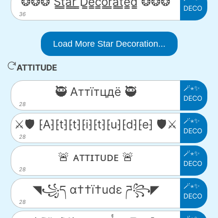
❂❂❂ S̳t̳a̳r̳ ̳D̳e̳c̳o̳r̳a̳t̳e̳d̳ ❂❂❂
DECO
36
Load More Star Decoration...
ATTITUDE
🪄⋆✨
🥷 Аттїтцдё 🥷
DECO
28
🪄⋆✨
⚔️🛡️ ⁅A⁆⁅t⁆⁅t⁆⁅i⁆⁅t⁆⁅u⁆⁅d⁆⁅e⁆ 🛡️⚔️
DECO
28
🪄⋆✨
🚨 ᴀᴛᴛɪᴛᴜᴅᴇ 🚨
DECO
28
🪄⋆✨
◥꧁ད α††ï†udε ཌ꧂◤
DECO
28