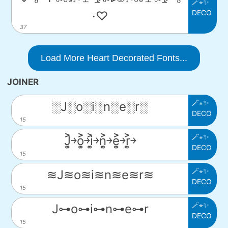
🪄⋆✨
DECO
·♡
37
Load More Heart Decorated Fonts...
JOINER
🪄⋆✨
░J░o░i░n░e░r░
DECO
15
🪄⋆✨
J͎͍͐￫o͎͍͐￫i͎͍͐￫n͎͍͐￫e͎͍͐￫r͎͍͐￫
DECO
15
🪄⋆✨
≋J≋o≋i≋n≋e≋r≋
DECO
15
🪄⋆✨
J⊶o⊶i⊶n⊶e⊶r
DECO
15