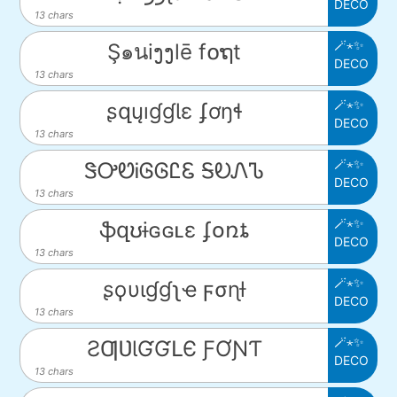
DECO
13 chars
🪄⋆✨
Ş๑นiງງlē f໐ຖt
DECO
13 chars
🪄⋆✨
ʂզųıɠɠƖɛ ʄơŋɬ
DECO
13 chars
🪄⋆✨
ᏕᎤᏬᎥᎶᎶᏝᏋ ᎦᎧᏁᏖ
DECO
13 chars
🪄⋆✨
ֆզʊɨɢɢʟɛ ʄօռȶ
DECO
13 chars
🪄⋆✨
ʂϙυιɠɠʅҽ ϝσɳƚ
DECO
13 chars
🪄⋆✨
ƧƢƲƖƓƓԼЄ ƑƠƝƬ
DECO
13 chars