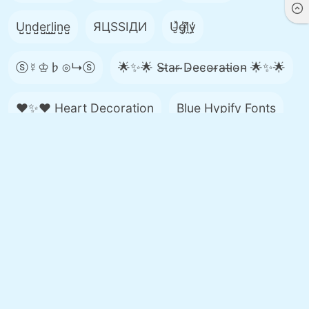
U̺n̺d̺e̺r̺l̺i̺n̺e̺
ЯЦSSIДИ
U̵̮̽g̶͙̾ḽ̸͊y̵̤̒
ⓢ☿♔♭⊙↳ⓢ
🌟✨🌟 S̴t̴a̴r̴ ̴D̴e̴c̴o̴r̴a̴t̴i̴o̴n̴ 🌟✨🌟
❤️✨❤️ Heart Decoration
Blue Hypify Fonts
🌸 𝓑𝓮𝓪𝓾𝓽𝓲𝓯𝓾𝓵 🌸
〜J∿o∿i∿n∿e∿r〜
⟦b⟧⟦o⟧⟦x⟧⟦e⟧⟦d⟧
😵‍💫 ᖇⒶ⦏n̂⦎d໐m 😳
Mood
☞ó ͜つò☞ 𝕰𝖒𝖔𝖙𝖎𝖈𝖔𝖓
тнαηк уσυ ദ്ദി(ᵔᗜᵔ)