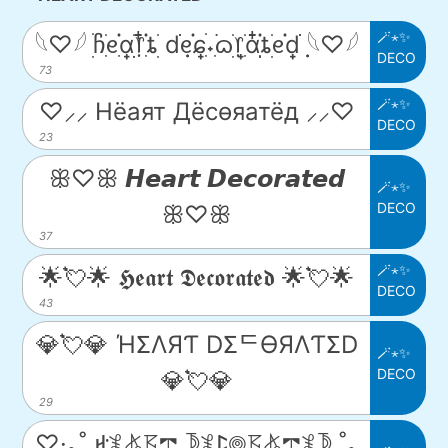
🪄⋆✨
𓆩♡𓆪 ׅׄჩִׂᧉ᩠ִׂ֗αׂׅׅ᥅ִ໋֗ȶׂׅ dׂׂ݂݂ᧉ᩠֗ɕִׄ˖ִ࣪ᦒ᩠ׂׅ᥅ִׂαִׂ໋ׅׅ֗ȶׂׅᧉ᩠֗dׂׂ݂݂ 𓆩♡𓆪
DECO
73
🪄⋆✨
♡⸝⸝ Hёаят Дёcѳяатёд ⸝⸝♡
DECO
23
ꕥ♡ꕥ 𝙃𝙚𝙖𝙧𝙩 𝘿𝙚𝙘𝙤𝙧𝙖𝙩𝙚𝙙
🪄⋆✨
DECO
ꕥ♡ꕥ
37
🪄⋆✨
🌟💘🌟 𝕳𝖊𝖆𝖗𝖙 𝕯𝖊𝖈𝖔𝖗𝖆𝖙𝖊𝖉 🌟💘🌟
DECO
43
💎💘💎 ΉΣΛЯƬ DΣᄃӨЯΛƬΣD
🪄⋆✨
DECO
💎💘💎
29
♡·｡˚ ꛅ𖤟𖤬𖦪𖢧 𖤀𖤟ꛕ𖣠𖦪𖤬𖢧𖤟𖤀 ˚｡