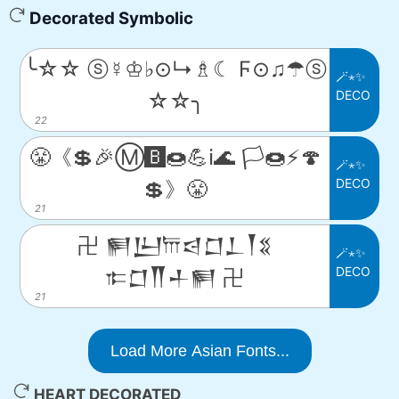
Decorated Symbolic
╰☆☆ ⓢ☿♔♭⊙↳♗☾ Ϝ⊙♫☂ⓢ
🪄⋆✨
DECO
☆☆╮
22
😤《💲🎉Ⓜ️🅱️🍩💪ℹ️🌊 🏳️🍩⚡️🍄
🪄⋆✨
DECO
💲》😤
21
卍 𒂍𒌨𐎠𒁀𒆸𒁇𒐕𒐏
🪄⋆✨
DECO
𐎣𒆸𒐖𒈦𒂍 卍
21
Load More Asian Fonts...
HEART DECORATED