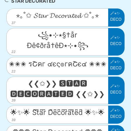
STAR DECORATED
🪄⋆✨
⋆｡˚✩ 𝓢𝓽𝓪𝓻 𝓓𝓮𝓬𝓸𝓻𝓪𝓽𝓮𝓭 ✩˚｡⋆
DECO
37
꧁•⊹٭§†år
🪄⋆✨
DECO
Ðê¢ðrå†êÐ٭⊹•꧂
22
🪄⋆✨
✬✬✬ รՇคг ๔єς๏гคՇє๔ ✬✬✬
DECO
22
❮❮✩❯❯ 🆂🆃🅰🆁
🪄⋆✨
DECO
🅳🅴🅲🅾🆁🅰🆃🅴🅳 ❮❮✩❯❯
39
🪄⋆✨
🌟✨🌟 S͆t͆a͆r͆ D͆e͆c͆o͆r͆a͆t͆e͆d͆ 🌟✨🌟
DECO
39
🪄⋆✨