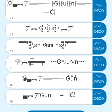
💥▄︻デ══━一 ⁅G⁆⁅u⁆⁅n⁆══━
🪄⋆✨
DECO
一💥
25
🪄⋆✨
一═デ︻ G͎͍͐￫u͎͍͐￫n͎͍͐￫ ︻デ═一
DECO
25
🪄⋆✨
̿̿ ̿̿ ̿̿ ̿'̿'\̵͇̿̿\з= 𝕲𝖚𝖓 =ε/̵͇̿̿/'̿̿ ̿ ̿ ̿ ̿ ̿
DECO
51
🪄⋆✨
𓂀︻╦̵̵͇̿̿̿̿══╤─ 〜G∿u∿n〜
DECO
23
🪄⋆✨
💣▄︻デ══━一 G̊ůn̊
DECO
16
🪄⋆✨
▄︻デG̲u̲n̲══━一💥
DECO
15