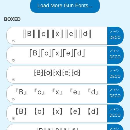
Load More Gun Fonts...
BOXED
🪄⋆✨
╟B╢╟o╢╟x╢╟e╢╟d╢
DECO
15
🪄⋆✨
⎡B⎦⎡o⎦⎡x⎦⎡e⎦⎡d⎦
DECO
15
🪄⋆✨
⁅B⁆⁅o⁆⁅x⁆⁅e⁆⁅d⁆
DECO
15
🪄⋆✨
『B』『o』『x』『e』『d』
DECO
15
🪄⋆✨
【B】【o】【x】【e】【d】
DECO
15
🪄⋆✨