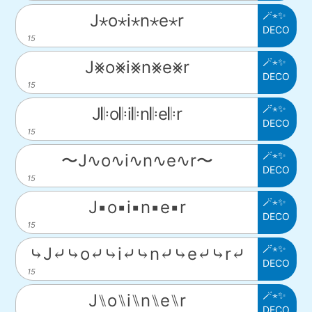
🪄⋆✨
J⋆o⋆i⋆n⋆e⋆r
DECO
15
🪄⋆✨
J⨳o⨳i⨳n⨳e⨳r
DECO
15
🪄⋆✨
J𝄆o𝄆i𝄆n𝄆e𝄆r
DECO
15
🪄⋆✨
〜J∿o∿i∿n∿e∿r〜
DECO
15
🪄⋆✨
J▪o▪i▪n▪e▪r
DECO
15
🪄⋆✨
⤷J⤶⤷o⤶⤷i⤶⤷n⤶⤷e⤶⤷r⤶
DECO
15
🪄⋆✨
J⑊o⑊i⑊n⑊e⑊r
DECO