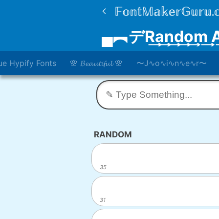
▄︻デR͢a͢n͢d͢o͢m͢ 
ue Hypify Fonts
🌸 𝓑𝓮𝓪𝓾𝓽𝓲𝓯𝓾𝓵 🌸
〜J∿o∿i∿n∿e∿r〜
RANDOM
35
31