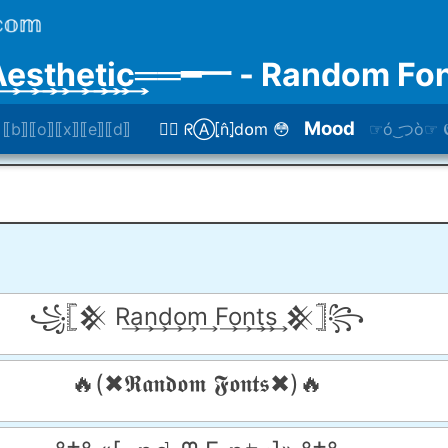
A͢e͢s͢t͢h͢e͢t͢i͢c͢══━一 - Random 
Mood
⟦b⟧⟦o⟧⟦x⟧⟦e⟧⟦d⟧
😵‍💫 ᖇⒶ⦏n̂⦎d໐m 😳
☞ó ͜つò☞ 𝕰𝖒
꧁𓊈𒆜 R͢a͢n͢d͢o͢m͢ F͢o͢n͢t͢s͢ 𒆜𓊉꧂
🔥(✖𝕽𝖆𝖓𝖉𝖔𝖒 𝕱𝖔𝖓𝖙𝖘✖)🔥