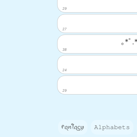
29
27
｡*ﾟ
38
24
29
ᠻꪖꪀꪻꪖᦓꪗ
𝙰𝚕𝚙𝚑𝚊𝚋𝚎𝚝𝚜