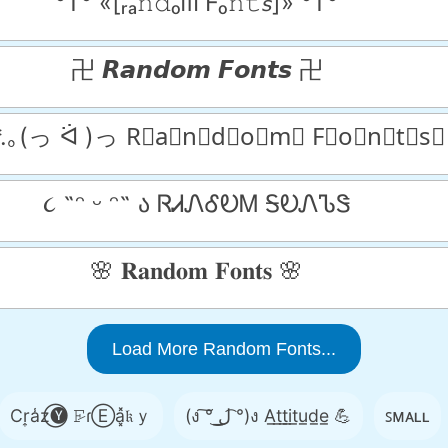
°†° «[ᵣₐ𝚗𝚍ₒᗰ Fₒ𝚗𝚝𝘴]» °†°
卍 𝙍𝙖𝙣𝙙𝙤𝙢 𝙁𝙤𝙣𝙩𝙨 卍
.*.｡(っ ᐛ )っ R⃒a⃒n⃒d⃒o⃒m⃒ F⃒o⃒n⃒t⃒s⃒
૮ ˶ᵔ ᵕ ᵔ˶ ა ᏒᏗᏁᎴᎧᎷ ᎦᎧᏁᏖᏕ
🌸 𝐑𝐚𝐧𝐝𝐨𝐦 𝐅𝐨𝐧𝐭𝐬 🌸
Load More Random Fonts...
Cr͎a̾z⃝🅨 𝙵̷ɾⒺa͓̽𝔨ｙ
(ง ͠° ͟ل͜ ͡°)ง A̲t̲t̲i̲t̲u̲d̲e̲ 💪
ꜱᴍᴀʟʟ