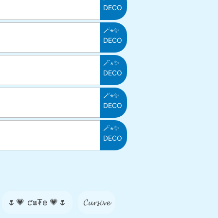
DECO
🪄⋆✨
DECO
🪄⋆✨
DECO
🪄⋆✨
DECO
🪄⋆✨
DECO
🌷💗 ƈ𝖚₮e 💗🌷
𝓒𝓾𝓻𝓼𝓲𝓿𝓮