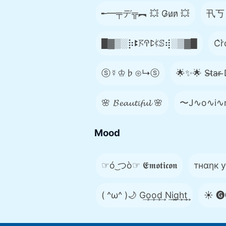
╾━╤デ╦︻ 💥 G̷u̷n̷ 💥
卂丂
█▓▒­░⡷ꔪ𖦪ꛈꛕ𖤰ꕷ⢾░▒▓█
C͛r͛
ⓢ☿♔♭⊙↳ⓢ
🌟✨🌟 S̴t̴a̴r̴ ̴D
🌸 𝓑𝓮𝓪𝓾𝓽𝓲𝓯𝓾𝓵 🌸
〜J∿o∿i∿
Mood
☞ó ͜つò☞ 𝕰𝖒𝖔𝖙𝖎𝖈𝖔𝖓
тнαηк уσ
( ^ω^ )🌙 G͢o͢o͢d͢ N͢i͢g͢h͢t͢
☀️ 🅖