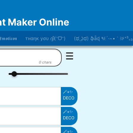
Font Maker Online
𝖙𝖎𝖈𝖔𝖓
тнαηк уσυ ദ്ദി(ᵔᗜᵔ)
(ಥ ͜ʖಥ) ֆǟɖ ٩꒰´·⌢•｀꒱۶⁼³₌₃
☰
0 chars
🪄⋆✨
DECO
🪄⋆✨
DECO
🪄⋆✨