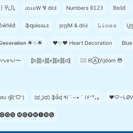
丨卂几
ɹoɹɹıW ⅋ dılℲ
Numbers 𝟘𝟙𝟚𝟛
𝔹𝕠𝕝𝕕
o͛w͛n͛e͛d͛
ֆզʊɨɢɢʟɛ
ɿoɿɿiM & dılℲ
𝙻̷𝚒̷𝚗̷𝚎̷𝚜̷
U̺n̺d
̴e̴c̴o̴r̴a̴t̴i̴o̴n̴ 🌟✨🌟
❤️✨❤️ Heart Decoration
Blue
n∿e∿r〜
⟦b⟧⟦o⟧⟦x⟧⟦e⟧⟦d⟧
😵‍💫 ᖇⒶ⦏n̂⦎d໐m 😳
υ ദ്ദി(ᵔᗜᵔ)
(ಥ ͜ʖಥ) ֆǟɖ ٩꒰´·⌢•｀꒱۶⁼³₌₃
♥♡~LØV
🅞🅞🅓 🅜🅞🅡🅝🅘🅝🅖