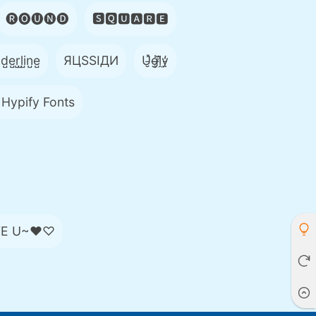
🅡🅞🅤🅝🅓
🆂🆀🆄🅰🆁🅴
̺e̺r̺l̺i̺n̺e̺
ЯЦSSIДИ
U̵̮̽g̶͙̾ḽ̸͊y̵̤̒
 Hypify Fonts
E U~♥♡